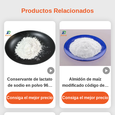
Productos Relacionados
Conservante de lactato
Almidón de maíz
de sodio en polvo 96%
modificado código de E
de grado alimenticio, 2-
E1412/E1414/E1422/E1442
Consiga el mejor precio
hidroxipropanoato de
Consiga el mejor precio
sodio, CAS 867-56-1