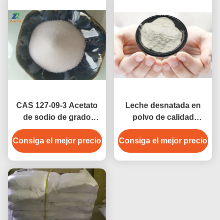
CAS 127-09-3 Acetato
Leche desnatada en
de sodio de grado
polvo de calidad
alimenticio Anídro/
alimentaria (SMP)
Consiga el mejor precio
ácido acético Sal de
Consiga el mejor precio
Producto lácteo seco
sodio inyectable para
Leche desnatada en
salmuera y industria
polvo para crema
cárnica
(Ashta)