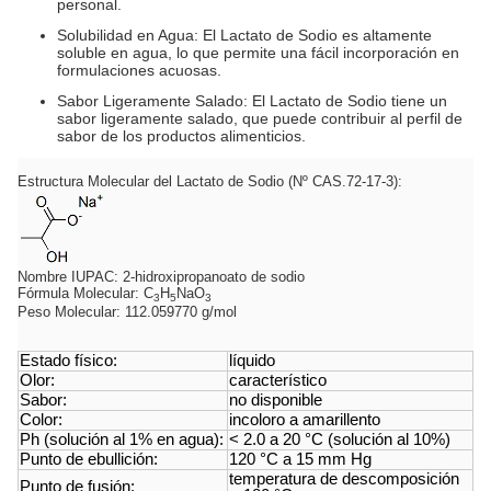
personal.
Solubilidad en Agua: El Lactato de Sodio es altamente
soluble en agua, lo que permite una fácil incorporación en
formulaciones acuosas.
Sabor Ligeramente Salado: El Lactato de Sodio tiene un
sabor ligeramente salado, que puede contribuir al perfil de
sabor de los productos alimenticios.
Estructura Molecular del Lactato de Sodio (Nº CAS.72-17-3):
Nombre IUPAC: 2-hidroxipropanoato de sodio
Fórmula Molecular: C
H
NaO
3
5
3
Peso Molecular: 112.059770 g/mol
Estado físico:
líquido
Olor:
característico
Sabor:
no disponible
Color:
incoloro a amarillento
Ph (solución al 1% en agua):
< 2.0 a 20 °C (solución al 10%)
Punto de ebullición:
120 °C a 15 mm Hg
temperatura de descomposición
Punto de fusión: