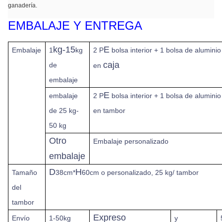
ganadería.
EMBALAJE Y ENTREGA
kg-15
E
Embalaje
1
kg
2 P
bolsa interior + 1 bolsa de aluminio
caja
de
en
embalaje
E
embalaje
2 P
bolsa interior + 1 bolsa de aluminio
de 25 kg-
en tambor
50 kg
Otro
Embalaje personalizado
embalaje
D
H
Tamaño
38cm*
60cm o personalizado, 25 kg/ tambor
del
tambor
Expreso
Envío
1-50kg
y