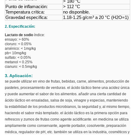
> 180 °C
Punto de inflamación:
> 112 °C
Temperatura crítica:
no disponible.
Gravedad específica:
1.18-1.25 g/cm³ a 20 °C (H2O=1)
2. Especificación:
Lactato de sodio
índice:
ensayo: > 60%
cloruro: < 0.05%
arsénico: < 1mg/kg
pb< 10mg/kg
sulfato: < 0.05%
metanol < 0.25%
cianuro: < 0.5mg/kg
3. Aplicación:
se puede utilizar en vino de frutas, bebidas, carne, alimentos, producción de
pasteles, procesamiento de verduras. el ácido láctico tiene una acidez única
y puede aumentar el sabor de los alimentos. añadir una cierta cantidad de
ácido láctico en ensaladas, salsa de soja, vinagre y especias, manteniendo
la estabilidad de los productos microbianos, la seguridad y, al mismo tiempo,
haciendo el sabor más templado. el ácido láctico es la primera opción para
refrescos y zumos de frutas como agente acidificante. en medicina se utiliza
ampliamente como conservante, agente portador, cosolvente, preparación
médica, regulador de pH, etc. también se utiliza en la industria, cosméticos y