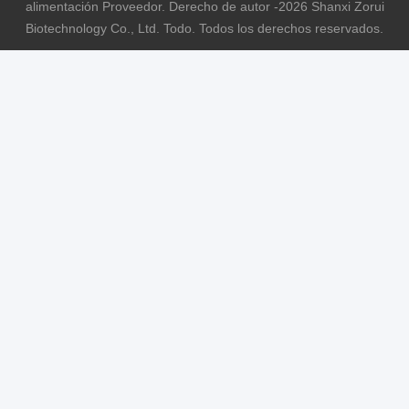
alimentación Proveedor. Derecho de autor -2026 Shanxi Zorui
Biotechnology Co., Ltd. Todo. Todos los derechos reservados.