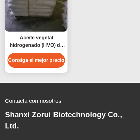
Aceite vegetal
hidrogenado (HVO) de
calidad alimentaria CAS
Consiga el mejor precio
68334-28-1 para
panadería y margarinas
Contacta con nosotros
Shanxi Zorui Biotechnology Co.,
Ltd.