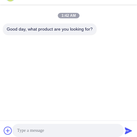
julie@sxzorui.com
1:42 AM
Nuestra dirección
Good day, what product are you looking for?
Dirección
No.1107 Edificio Triunfo 6, calle Yongtai, distrito de Pingcheng,
Datong, Shanxi, China
Teléfono
86-13546018581
Política de privacidad
|
Mapa del Sitio
China es buena. Calidad Añadidos de la comida y de la
alimentación Proveedor. Derecho de autor -2026 Shanxi Zorui
Biotechnology Co., Ltd. Todo. Todos los derechos reservados.