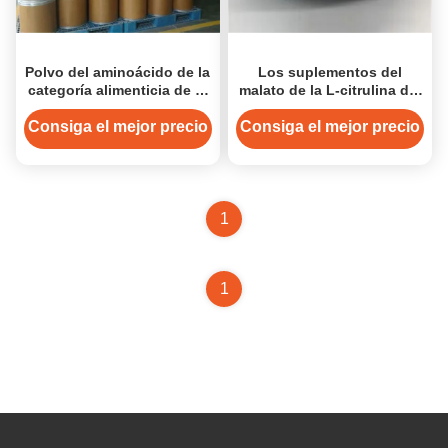
Polvo del aminoácido de la
Los suplementos del
categoría alimenticia de la
malato de la L-citrulina del
L-citrulina CAS 372-75-8
99% pulverizan CAS 372-
para los productos del
75-8
Consiga el mejor precio
Consiga el mejor precio
suplemento de la nutrición
de los deportes
1
1