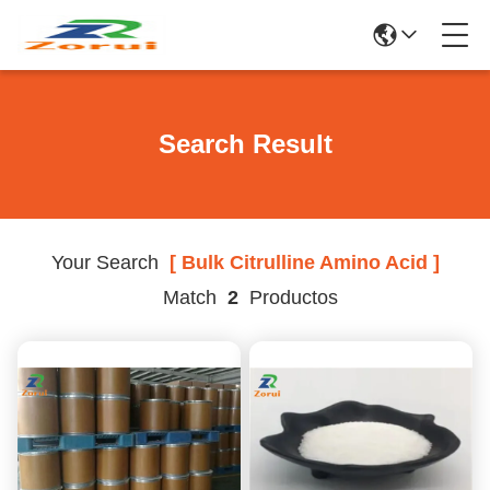
Search Result
Your Search
[ Bulk Citrulline Amino Acid ]
Match
2
Productos