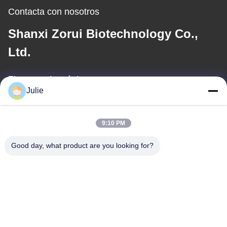
Contacta con nosotros
Shanxi Zorui Biotechnology Co.,
Ltd.
El correo electrónico
Julie
julie@sxzorui.com
9:10 PM
Nuestra dirección
Good day, what product are you looking for?
Dirección
No.1107 Edificio Triunfo 6, calle Yongtai, distrito de Pingcheng,
Datong, Shanxi, China
Teléfono
86-13546018581