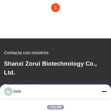
1
Contacta con nosotros
Shanxi Zorui Biotechnology Co.,
Ltd.
El correo electrónico
Julie
julie@sxzorui.com
7:53 PM