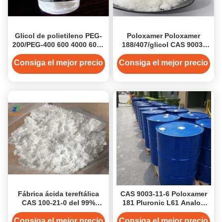
Glicol de polietileno PEG-
Poloxamer Poloxamer
200/PEG-400 600 4000 6000
188/407/glicol CAS 9003-
8000 CAS 25322-68-3
11-6 del polipropileno del
polietileno
Consiga el mejor precio
Consiga el mejor precio
Fábrica ácida tereftálica
CAS 9003-11-6 Poloxamer
CAS 100-21-0 del 99%
181 Pluronic L61 Analog
TPA/ISO
Nonionic Triblock
Copolymer PEO-PPO-PEO
Consiga el mejor precio
Consiga el mejor precio