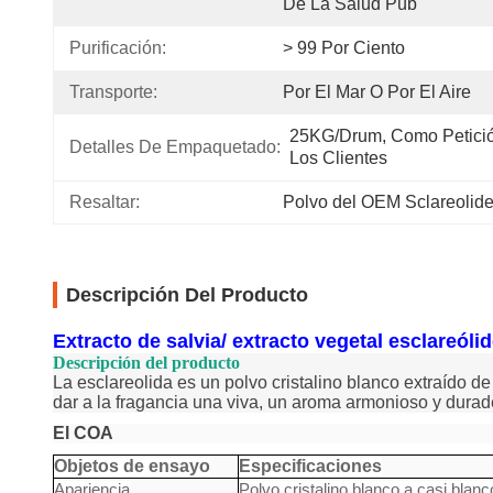
De La Salud Púb
Purificación:
> 99 Por Ciento
Transporte:
Por El Mar O Por El Aire
25KG/Drum, Como Petició
Detalles De Empaquetado:
Los Clientes
Resaltar:
Polvo del OEM Sclareolid
Descripción Del Producto
Extracto de salvia/ extracto vegetal esclareól
Descripción del producto
La esclareolida es un polvo cristalino blanco extraído de
dar a la fragancia una viva, un aroma armonioso y durad
El COA
Objetos de ensayo
Especificaciones
Apariencia
Polvo cristalino blanco a casi blanc