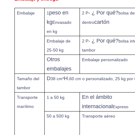
peso en
- ¿ Por qué?
Embalaje
1
2 P
bolsa de
kg
cartón
Envasado
dentro
en kg
- ¿ Por qué?
Embalaje de
2 P
bolsa int
25-50 kg
tambor
Otros
Embalaje personalizado
embalajes
D
H.
Tamaño del
38 cm*
60 cm o personalizado, 25 kg por
tambor
En el ámbito
Transporte
1 a 50 kg
internacional
marítimo
Expreso
50 a 500 kg
Transporte aéreo