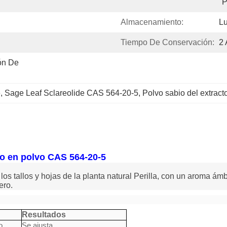
P
Almacenamiento:
Lu
Tiempo De Conservación:
2
n De 
e
, 
Sage Leaf Sclareolide CAS 564-20-5
, 
Polvo sabio del extract
ido en polvo CAS 564-20-5
 los tallos y hojas de la planta natural Perilla, con un aroma ám
ero.
Resultados
o
Se ajusta