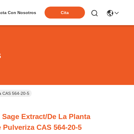
cta Con Nosotros
Cita
s
za CAS 564-20-5
e Sage Extract/de La Planta
e Pulveriza CAS 564-20-5