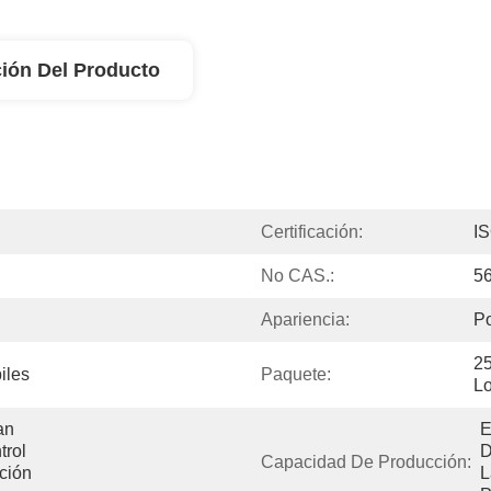
ión Del Producto
Certificación:
I
No CAS.:
56
Apariencia:
Po
25
iles
Paquete:
Lo
n 
E
rol 
D
Capacidad De Producción:
ión 
L