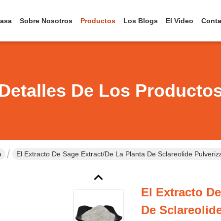
asa
Sobre Nosotros
Productos
Los Blogs
El Video
Conta
Detalles De Los Producto
a
El Extracto De Sage Extract/de La Planta De Sclareolide Pulveri
El Extracto D
De Sclareolid