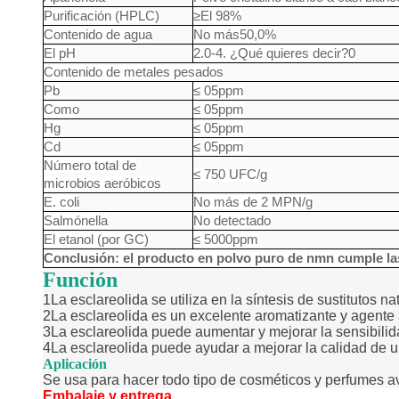
Purificación (HPLC)
≥
El 98%
Contenido de agua
No más
50,0%
El pH
2.0-4. ¿Qué quieres decir?0
Contenido de metales pesados
Pb
≤ 05
ppm
Como
≤ 05
ppm
Hg
≤ 05
ppm
Cd
≤ 05
ppm
Número total de
≤ 750 UFC/g
microbios aeróbicos
E. coli
No más de 2 MPN/g
Salmónella
No detectado
El etanol (por GC)
≤ 5000
ppm
Conclusión: el producto en polvo puro de nmn cumple la
Función
1La esclareolida se utiliza en la síntesis de sustitutos n
2La esclareolida es un excelente aromatizante y agente 
3La esclareolida puede aumentar y mejorar la sensibilida
4La esclareolida puede ayudar a mejorar la calidad de 
Aplicación
Se usa para hacer todo tipo de cosméticos y perfumes 
Embalaje y entrega