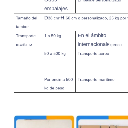
Embalaje personalizado
embalajes
D
H.
Tamaño del
38 cm*
60 cm o personalizado, 25 kg por
tambor
En el ámbito
Transporte
1 a 50 kg
internacional
marítimo
Expreso
50 a 500 kg
Transporte aéreo
Por encima
500
Transporte marítimo
kg de peso