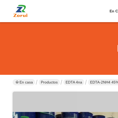
En C
En casa
Productos
EDTA 4na
EDTA-2NH4 45% 