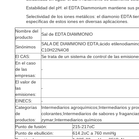
Estabilidad del pH: el EDTA Diammonium mantiene sus pr
Selectividad de los iones metálicos: el diamonio EDTA tie
específicas de estos iones en diversas aplicaciones.
Nombre del
Sal de EDTA DIAMMONIO
producto
SALA DE DIAMMONIO EDTA;ácido etilenodiamin
Sinónimos
C10H22N4O8
El CAS:
Se trata de un sistema de control de las emision
En el caso
de las
-
empresas:
El valor de
las
-
emisiones:
EINECS:
-
Categorías
Intermediarios agroquímicos;Intermediarios y pro
de
colorantes;Intermediarios de sabores y fragancias;
productos:
zymar;Intermediarios químicos
Punto de fusión:
215-217oC
Punto de ebullición:
614.2oC a 760 mmHg