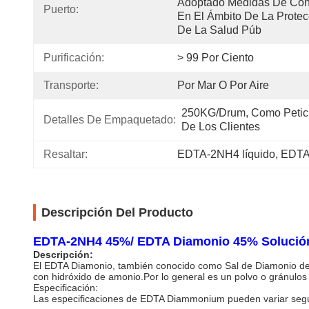
Adoptado Medidas De Cont
Puerto:
En El Ámbito De La Protecc
De La Salud Púb
Purificación:
> 99 Por Ciento
Transporte:
Por Mar O Por Aire
250KG/Drum, Como Petici
Detalles De Empaquetado:
De Los Clientes
Resaltar:
EDTA-2NH4 líquido
, 
EDTA
Descripción Del Producto
EDTA-2NH4 45%/ EDTA Diamonio 45% Solució
Descripción:
El EDTA Diamonio, también conocido como Sal de Diamonio de Á
con hidróxido de amonio.Por lo general es un polvo o gránulos 
Especificación:
Las especificaciones de EDTA Diammonium pueden variar según 