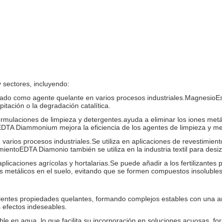
 sectores, incluyendo:
ado como agente quelante en varios procesos industriales.MagnesioEst
itación o la degradación catalítica.
ormulaciones de limpieza y detergentes.ayuda a eliminar los iones metá
 EDTA Diammonium mejora la eficiencia de los agentes de limpieza y me
varios procesos industriales.Se utiliza en aplicaciones de revestimiento
imientoEDTA Diamonio también se utiliza en la industria textil para desi
 aplicaciones agrícolas y hortalarias.Se puede añadir a los fertilizante
s metálicos en el suelo, evitando que se formen compuestos insolubles 
entes propiedades quelantes, formando complejos estables con una am
s efectos indeseables.
le en agua, lo que facilita su incorporación en soluciones acuosas, fo