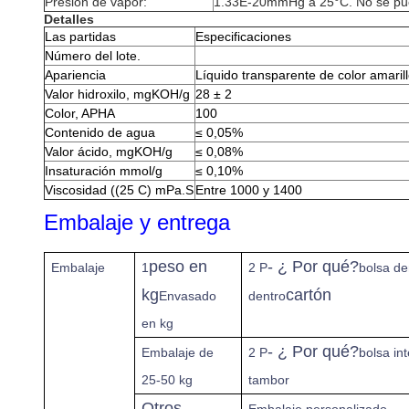
Presión de vapor:
1.33E-20mmHg a 25°C. No se pu
Detalles
Las partidas
Especificaciones
Número del lote.
Apariencia
Líquido transparente de color amarill
Valor hidroxilo, mgKOH/g
28 ± 2
Color, APHA
100
Contenido de agua
≤ 0,05%
Valor ácido, mgKOH/g
≤ 0,08%
Insaturación mmol/g
≤ 0,10%
Viscosidad ((25 C) mPa.S
Entre 1000 y 1400
Embalaje y entrega
peso en
- ¿ Por qué?
Embalaje
1
2 P
bolsa de
kg
cartón
Envasado
dentro
en kg
- ¿ Por qué?
Embalaje de
2 P
bolsa int
25-50 kg
tambor
Otros