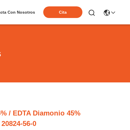
cta Con Nosotros
Cita
s
% / EDTA Diamonio 45%
 20824-56-0