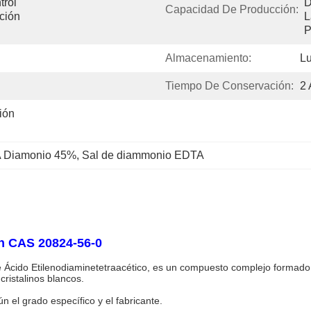
rol 
D
Capacidad De Producción:
ión 
L
P
Almacenamiento:
Lu
Tiempo De Conservación:
2
ón 
 Diamonio 45%
, 
Sal de diammonio EDTA
n CAS 20824-56-0
cido Etilenodiaminetetraacético, es un compuesto complejo formado po
cristalinos blancos.
el grado específico y el fabricante.