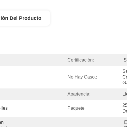
ión Del Producto
Certificación:
I
Se
No Hay Caso.:
Co
G
Apariencia:
Lí
25
iles
Paquete:
De
n 
E