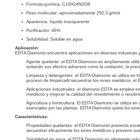
Formula química: C10H24N2O8
Peso molecular: aproximadamente 292,3 g/mol
Apariencia: líquido transparente
Purificación: 45%
Solubilidad: Soluble en agua
Aplicación:
EDTA Diamonio encuentra aplicaciones en diversas industrias y
Agente quelante: el EDTA Diamonio es ampliamente utiliz
evitando sus efectos adversos como la oxidación, la precip
Limpieza y detergentes: el EDTA Diamonio se utiliza en f
proceso de limpiezaAl secuestrar los iones metálicos, el
Aplicaciones industriales: el diamonio EDTA se emplea en 
metálicos y mejorar la calidad del revestimiento o recubr
Agricultura y horticultura: El EDTA Diamonio se utiliza en
esenciales por las plantas. EDTA Diamonio quela los ione
Características:
Propiedades quelantes: el EDTA Diamonio presenta excel
secuestrar eficazmente los iones metálicos y prevenir su
Solubilidad en agua: el EDTA Diamonio es altamente solub