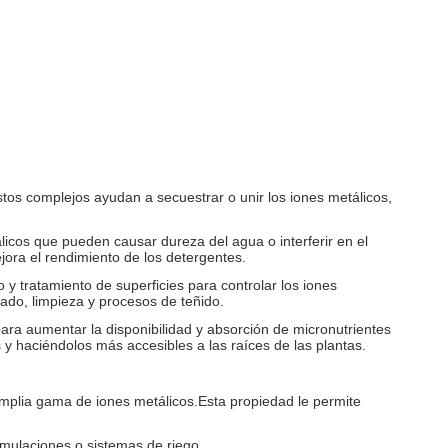
os complejos ayudan a secuestrar o unir los iones metálicos,
licos que pueden causar dureza del agua o interferir en el
jora el rendimiento de los detergentes.
 y tratamiento de superficies para controlar los iones
zado, limpieza y procesos de teñido.
s para aumentar la disponibilidad y absorción de micronutrientes
y haciéndolos más accesibles a las raíces de las plantas.
plia gama de iones metálicos.Esta propiedad le permite
rmulaciones o sistemas de riego.