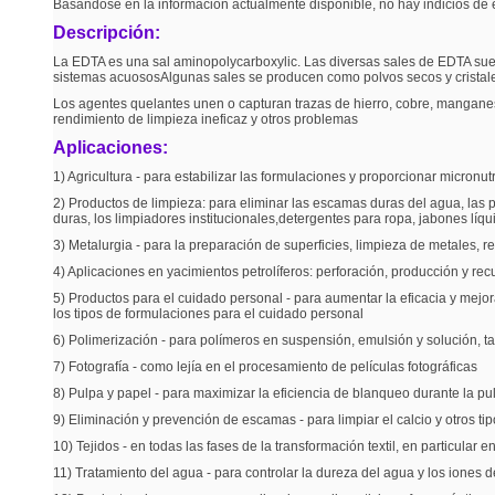
Basándose en la información actualmente disponible, no hay indicios de 
Descripción:
La EDTA es una sal aminopolycarboxylic. Las diversas sales de EDTA suel
sistemas acuososAlgunas sales se producen como polvos secos y cristales
Los agentes quelantes unen o capturan trazas de hierro, cobre, manganes
rendimiento de limpieza ineficaz y otros problemas
Aplicaciones:
1) Agricultura - para estabilizar las formulaciones y proporcionar micronutri
2) Productos de limpieza: para eliminar las escamas duras del agua, las 
duras, los limpiadores institucionales,detergentes para ropa, jabones líq
3) Metalurgia - para la preparación de superficies, limpieza de metales, r
4) Aplicaciones en yacimientos petrolíferos: perforación, producción y re
5) Productos para el cuidado personal - para aumentar la eficacia y mejo
los tipos de formulaciones para el cuidado personal
6) Polimerización - para polímeros en suspensión, emulsión y solución, t
7) Fotografía - como lejía en el procesamiento de películas fotográficas
8) Pulpa y papel - para maximizar la eficiencia de blanqueo durante la pulp
9) Eliminación y prevención de escamas - para limpiar el calcio y otros ti
10) Tejidos - en todas las fases de la transformación textil, en particular 
11) Tratamiento del agua - para controlar la dureza del agua y los ione