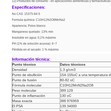
12) Productos de consumo - en aplicaciones alimenticias y farmacéuticas
Especificaciones:
No CAS: 15375-84-5
Formula química: C10H12N2O8MnNa2
Apariencia: Polvo blanco
Manganeso quelado: 13% min
Insoluble en agua: 0,1% máximo
PH (1% de solución acuosa): 6~7
Pérdida en el secado: 1 % máximo
Información técnica:
Punto técnico
Datos técnicos
Densidad
1,3 g/cm3
Punto de ebullición
154-155oC a una temperatura 
Punto de fusión
80-82 oC
Fórmula molecular
C10H12MnN2Na2O8
Peso molecular
389.129
Punto de inflamación
130 oC
Masa exacta
388.976959
El PSA
139.34000