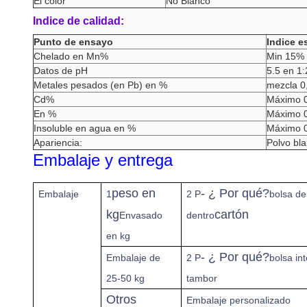
El color
No Blanco
Indice de calidad:
Punto de ensayo
Indice e
Chelado en Mn%
Min 15%
Datos de pH
5.5 en 1:
Metales pesados (en Pb) en %
mezcla 
Cd%
Máximo 
En %
Máximo 
Insoluble en agua en %
Máximo 
Apariencia:
Polvo bla
Embalaje y entrega
peso en
- ¿ Por qué?
Embalaje
1
2 P
bolsa de
kg
cartón
Envasado
dentro
en kg
- ¿ Por qué?
Embalaje de
2 P
bolsa int
25-50 kg
tambor
Otros
Embalaje personalizado