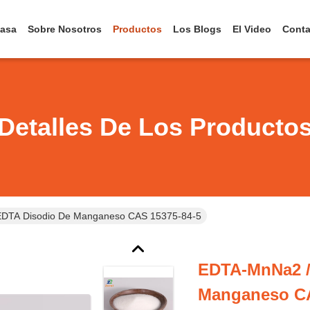
asa
Sobre Nosotros
Productos
Los Blogs
El Video
Conta
Detalles De Los Producto
DTA Disodio De Manganeso CAS 15375-84-5
EDTA-MnNa2 /
Manganeso CA