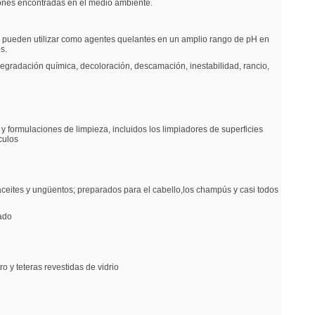
iones encontradas en el medio ambiente.
Se pueden utilizar como agentes quelantes en un amplio rango de pH en
s.
egradación química, decoloración, descamación, inestabilidad, rancio,
 formulaciones de limpieza, incluidos los limpiadores de superficies
culos
 aceites y ungüentos; preparados para el cabello,los champús y casi todos
nado
o y teteras revestidas de vidrio