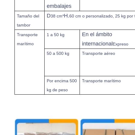
embalajes
D
H.
Tamaño del
38 cm*
60 cm o personalizado, 25 kg por
tambor
En el ámbito
Transporte
1 a 50 kg
internacional
marítimo
Expreso
50 a 500 kg
Transporte aéreo
Por encima
500
Transporte marítimo
kg de peso