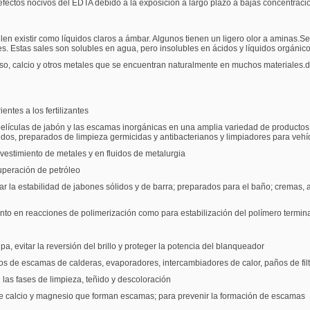
efectos nocivos del EDTA debido a la exposición a largo plazo a bajas concentrac
en existir como líquidos claros a ámbar. Algunos tienen un ligero olor a aminas.
. Estas sales son solubles en agua, pero insolubles en ácidos y líquidos orgánico
o, calcio y otros metales que se encuentran naturalmente en muchos materiales.d
entes a los fertilizantes
películas de jabón y las escamas inorgánicas en una amplia variedad de productos y
uidos, preparados de limpieza germicidas y antibacterianos y limpiadores para vehí
evestimiento de metales y en fluidos de metalurgia
cuperación de petróleo
rar la estabilidad de jabones sólidos y de barra; preparados para el baño; cremas,
anto en reacciones de polimerización como para estabilización del polímero termi
a, evitar la reversión del brillo y proteger la potencia del blanqueador
pos de escamas de calderas, evaporadores, intercambiadores de calor, paños de filtr
en las fases de limpieza, teñido y descoloración
s de calcio y magnesio que forman escamas; para prevenir la formación de escamas