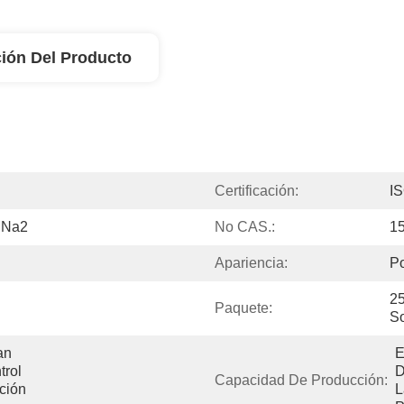
ión Del Producto
Certificación:
I
nNa2
No CAS.:
1
Apariencia:
Po
25
Paquete:
So
n 
E
rol 
D
Capacidad De Producción:
ión 
L