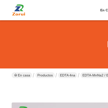
En C
En casa
Productos
EDTA 4na
EDTA-MnNa2 / E