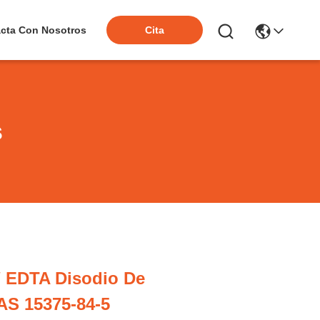
cta Con Nosotros
Cita
s
 EDTA Disodio De
S 15375-84-5