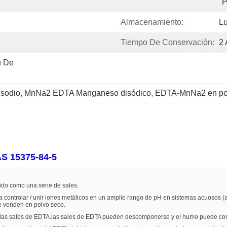
P
Almacenamiento:
Lu
Tiempo De Conservación:
2
 De 
sodio
, 
MnNa2 EDTA Manganeso disódico
, 
EDTA-MnNa2 en po
S 15375-84-5
ido como una serie de sales.
controlar / unir iones metálicos en un amplio rango de pH en sistemas acuosos (a
se venden en polvo seco.
n las sales de EDTA.las sales de EDTA pueden descomponerse y el humo puede conte