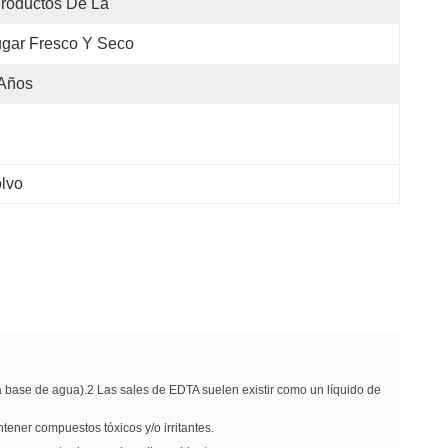
roductos De La 
gar Fresco Y Seco
 Años
lvo
 base de agua).2 Las sales de EDTA suelen existir como un líquido de
ner compuestos tóxicos y/o irritantes.