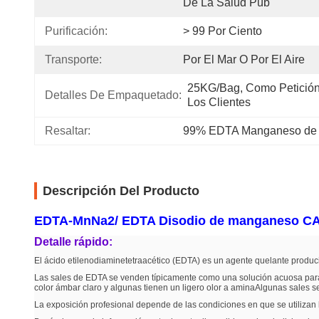
De La Salud Púb
Purificación:
> 99 Por Ciento
Transporte:
Por El Mar O Por El Aire
25KG/bag, Como Petición
Detalles De Empaquetado:
Los Clientes
Resaltar:
99% EDTA Manganeso de 
Descripción Del Producto
EDTA-MnNa2/ EDTA Disodio de manganeso CA
Detalle rápido:
El ácido etilenodiaminetetraacético (EDTA) es un agente quelante produc
Las sales de EDTA se venden típicamente como una solución acuosa para 
color ámbar claro y algunas tienen un ligero olor a aminaAlgunas sales 
La exposición profesional depende de las condiciones en que se utiliza