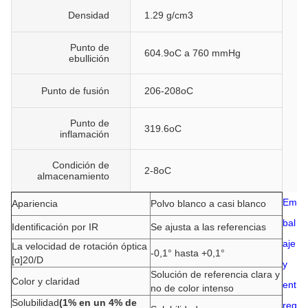
Densidad
1.29 g/cm3
Punto de
604.9oC a 760 mmHg
ebullición
Punto de fusión
206-208oC
Punto de
319.6oC
inflamación
Condición de
2-8oC
almacenamiento
Em
Apariencia
Polvo blanco a casi blanco
bal
Identificación por IR
Se ajusta a las referencias
aje
La velocidad de rotación óptica
-0,1° hasta +0,1°
[α]20/D
y
Solución de referencia clara y
Color y claridad
ent
no de color intenso
Solubilidad
(1% en un 4% de
reg