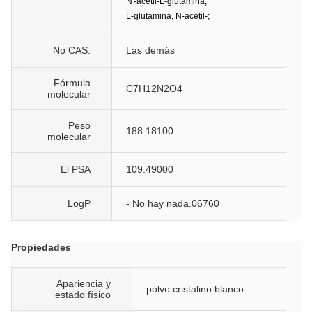
N'-acetil-L-glutamina;
L-glutamina, N-acetil-;
No CAS.
Las demás
Fórmula
C7H12N2O4
molecular
Peso
188.18100
molecular
El PSA
109.49000
LogP
- No hay nada.06760
Propiedades
Apariencia y
polvo cristalino blanco
estado físico