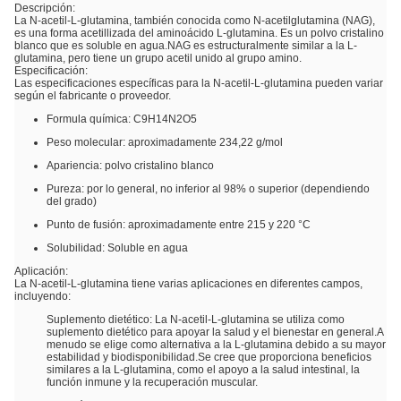
Descripción:
La N-acetil-L-glutamina, también conocida como N-acetilglutamina (NAG),
es una forma acetillizada del aminoácido L-glutamina. Es un polvo cristalino
blanco que es soluble en agua.NAG es estructuralmente similar a la L-
glutamina, pero tiene un grupo acetil unido al grupo amino.
Especificación:
Las especificaciones específicas para la N-acetil-L-glutamina pueden variar
según el fabricante o proveedor.
Formula química: C9H14N2O5
Peso molecular: aproximadamente 234,22 g/mol
Apariencia: polvo cristalino blanco
Pureza: por lo general, no inferior al 98% o superior (dependiendo
del grado)
Punto de fusión: aproximadamente entre 215 y 220 °C
Solubilidad: Soluble en agua
Aplicación:
La N-acetil-L-glutamina tiene varias aplicaciones en diferentes campos,
incluyendo:
Suplemento dietético: La N-acetil-L-glutamina se utiliza como
suplemento dietético para apoyar la salud y el bienestar en general.A
menudo se elige como alternativa a la L-glutamina debido a su mayor
estabilidad y biodisponibilidad.Se cree que proporciona beneficios
similares a la L-glutamina, como el apoyo a la salud intestinal, la
función inmune y la recuperación muscular.