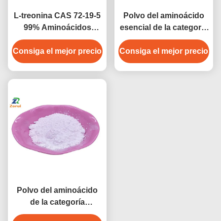
L-treonina CAS 72-19-5
Polvo del aminoácido
99% Aminoácidos
esencial de la categoría
esenciales en polvo de
alimenticia del L-
Consiga el mejor precio
grado alimenticio para
Consiga el mejor precio
triptófano CAS 73-22-3
suplementos
para los productos de
alimenticios
salud del suplemento
de la nutrición
Polvo del aminoácido
de la categoría
alimenticia de L-