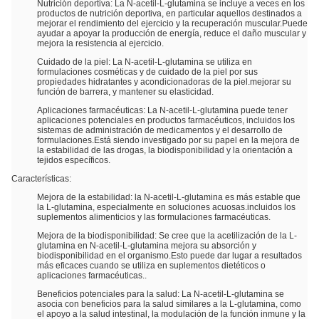
Nutrición deportiva: La N-acetil-L-glutamina se incluye a veces en los
productos de nutrición deportiva, en particular aquellos destinados a
mejorar el rendimiento del ejercicio y la recuperación muscular.Puede
ayudar a apoyar la producción de energía, reduce el daño muscular y
mejora la resistencia al ejercicio.
Cuidado de la piel: La N-acetil-L-glutamina se utiliza en
formulaciones cosméticas y de cuidado de la piel por sus
propiedades hidratantes y acondicionadoras de la piel.mejorar su
función de barrera, y mantener su elasticidad.
Aplicaciones farmacéuticas: La N-acetil-L-glutamina puede tener
aplicaciones potenciales en productos farmacéuticos, incluidos los
sistemas de administración de medicamentos y el desarrollo de
formulaciones.Está siendo investigado por su papel en la mejora de
la estabilidad de las drogas, la biodisponibilidad y la orientación a
tejidos específicos.
Características:
Mejora de la estabilidad: la N-acetil-L-glutamina es más estable que
la L-glutamina, especialmente en soluciones acuosas.incluidos los
suplementos alimenticios y las formulaciones farmacéuticas.
Mejora de la biodisponibilidad: Se cree que la acetilización de la L-
glutamina en N-acetil-L-glutamina mejora su absorción y
biodisponibilidad en el organismo.Esto puede dar lugar a resultados
más eficaces cuando se utiliza en suplementos dietéticos o
aplicaciones farmacéuticas..
Beneficios potenciales para la salud: La N-acetil-L-glutamina se
asocia con beneficios para la salud similares a la L-glutamina, como
el apoyo a la salud intestinal, la modulación de la función inmune y la