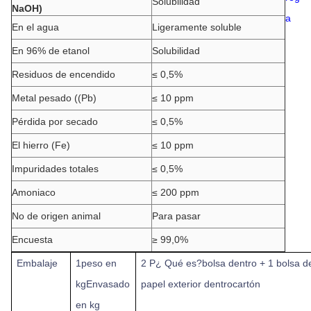
Solubilidad
NaOH)
a
En el agua
Ligeramente soluble
En 96% de etanol
Solubilidad
Residuos de encendido
≤ 0,5%
Metal pesado ((Pb)
≤ 10 ppm
Pérdida por secado
≤ 0,5%
El hierro (Fe)
≤ 10 ppm
Impuridades totales
≤ 0,5%
Amoniaco
≤ 200 ppm
No de origen animal
Para pasar
Encuesta
≥ 99,0%
Embalaje
1
peso en
2 P
¿ Qué es?
bolsa dentro + 1 bolsa d
kg
Envasado
papel exterior dentro
cartón
en kg