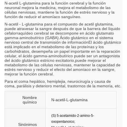
N-acetil L-glutamina para la función cerebral y la función
neuronal mejora la medicina, mejora el metabolismo de las
células nerviosas, mantiene la función de estrés nervioso y la
función de reducir el amoníaco sanguíneo.
N-acetil - L-glutamina para el compuesto de acetil glutamina,
puede atravesar la sangre después de que la barrera del líquido
cefalorraquídeo cerebral se descompone en ácido glutamato
gamma-aminobutírico (GABA).Ácido glutámico en el sistema
nervioso central de transmisión de informaciónEl ácido glutámico
está implicado en el metabolismo de las proteínas y los
carbohidratos, desempeña un papel importante en la reparación
celular, el ácido gamma-aminobutírico puede ser un antagonista
del ácido glutámico estricno excitatorio,puede mejorar el
metabolismo de las células nerviosas, mantener la capacidad de
estrés nervioso y reducir el efecto del amoníaco en la sangre,
mejorar la función cerebral.
Para el coma hepático, hemiplejia, neurocirugía y causa de
coma, parálisis y deterioro mental, trastornos de la memoria, etc.
Nombre
N-acetil-L-glutamina
químico
(S) 5-acetamido-2-amino-5-
oxopentanoico;
Sinónimos