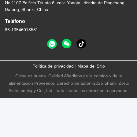
No.1107 Edificio Triunfo 6, calle Yongtai, distrito de Pingcheng,
Datong, Shanxi, China
Teléfono
86-13546018581
Política de privacidad
|
Mapa del Sitio
China es buena. Calidad Añadidos de la comida y de la
alimentación Proveedor. Derecho de autor -2026 Shanxi Zorui
Biotechnology Co., Ltd. Todo. Todos los derechos reservados.