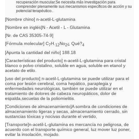
recuperación muscular.Se necesita más investigación para
comprender plenamente sus mecanismos específicos de acción y su
potencial terapéutico..
[Nombre chino] n-acetil-L-glutamina
[Nombre en inglés]N - Acetil - L - Glutamina
[Nr. de CAS 35305-74-9]
[Fórmula molecular] C
H.
No
¿ Qué?
7
12
2
4
[Apunta la cantidad del niño] 188.18
[Características del producto] n-acetil-L-glutamina para cristal
blanco o polvo cristalino, soluble en agua, soluble en etanol y
acetato de etilo.
[uso del producto] n-acetil-L-glutamina se puede utilizar para el
coma por lesión cerebral, coma hepático, paraplegia y
enfermedades neurológicas, también se puede utilizar en el
tratamiento de dolores de cabeza neuropáticos, dolor de
espalda,secuelas de la poliomielitis.
[Condiciones de almacenamiento]A sombra de condiciones de
almacenamiento ligeras y secas, almacenamiento cerrado, sin
sustancias tóxicas y nocivas durante el vertido,
[Transporte]n-acetil-L-glutamina es mercancía no peligrosa, de
acuerdo con el transporte químico general, luz mover luz poner,
evitar la insolación, mojado.