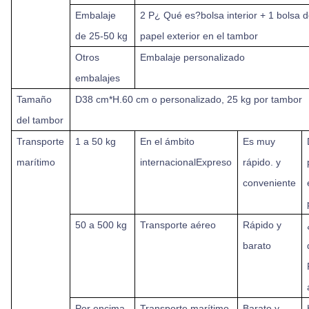
Embalaje
2 P
¿ Qué es?
bolsa interior + 1 bolsa 
de 25-50 kg
papel exterior en el tambor
Otros
Embalaje personalizado
embalajes
Tamaño
D
38 cm*
H.
60 cm o personalizado, 25 kg por tambor
del tambor
Transporte
1 a 50 kg
En el ámbito
Es muy
marítimo
internacional
Expreso
rápido.
y
conveniente
50 a 500 kg
Transporte aéreo
Rápido y
barato
Por encima
Transporte marítimo
Barato y