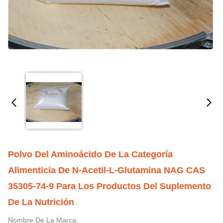
Polvo Del Aminoácido De La Categoría
Alimenticia De N-Acetil-L-Glutamina NAG CAS
35305-74-9 Para Los Productos Del Suplemento
De La Nutrición
Nombre De La Marca: