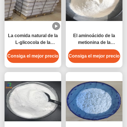
La comida natural de la
El aminoácido de la
L-glicocola de la
metionina de la
glicocola de los
metionina de DL-
Consiga el mejor precio
reforzadores de la
Methionine/DL pulveriza
Consiga el mejor precio
nutrición complementa
CAS 59-51-8
CAS 56-40-6