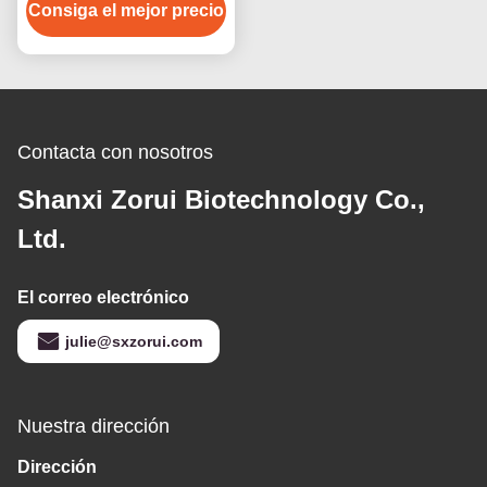
Arginina HCl CAS 1119-
Consiga el mejor precio
34-2 para los productos
del suplemento de la
nutrición de los
deportes
Contacta con nosotros
Shanxi Zorui Biotechnology Co.,
Ltd.
El correo electrónico
julie@sxzorui.com
Nuestra dirección
Dirección