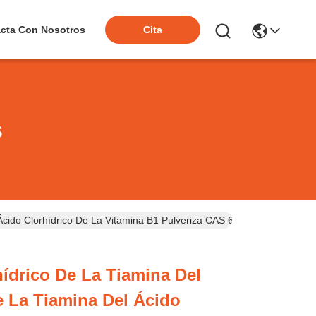
cta Con Nosotros
Cita
s
 Ácido Clorhídrico De La Vitamina B1 Pulveriza CAS 67-03-8
hídrico De La Tiamina Del
e La Tiamina Del Ácido