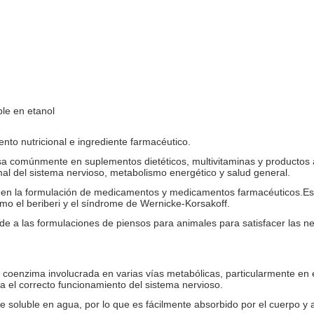
ble en etanol
ento nutricional e ingrediente farmacéutico.
usa comúnmente en suplementos dietéticos, multivitaminas y productos a
l del sistema nervioso, metabolismo energético y salud general.
liza en la formulación de medicamentos y medicamentos farmacéuticos.E
omo el beriberi y el síndrome de Wernicke-Korsakoff.
ade a las formulaciones de piensos para animales para satisfacer las n
a coenzima involucrada en varias vías metabólicas, particularmente en
a el correcto funcionamiento del sistema nervioso.
te soluble en agua, por lo que es fácilmente absorbido por el cuerpo y 