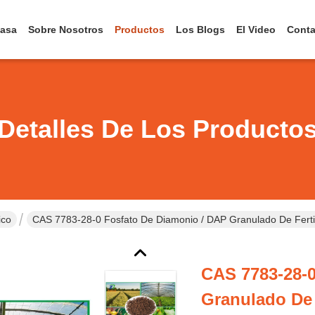
asa
Sobre Nosotros
Productos
Los Blogs
El Video
Conta
Detalles De Los Producto
ico
CAS 7783-28-0 Fosfato De Diamonio / DAP Granulado De Ferti
CAS 7783-28-0
Granulado De 