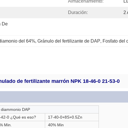
Almacenamiento:
Lu
Duración:
2
 De 
l diamonio del 64%
, 
Gránulo del fertilizante de DAP
, 
Fosfato del
ulado de fertilizante marrón NPK 18-46-0 21-53-0
de diammonio DAP
-42-0 ¿Qué es eso?
17-40-0+8S+0.5Zn
% Min.
40% Min