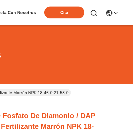
cta Con Nosotros
Cita
s
lizante Marrón NPK 18-46-0 21-53-0
 Fosfato De Diamonio / DAP
Fertilizante Marrón NPK 18-