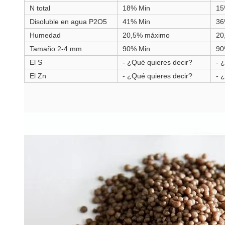
N total
18% Min
15
Disoluble en agua P2O5
41% Min
36
Humedad
20,5% máximo
20
Tamaño 2-4 mm
90% Min
90
El S
- ¿Qué quieres decir?
- 
El Zn
- ¿Qué quieres decir?
- 