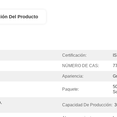
ión Del Producto
Certificación:
I
NÚMERO DE CAS:
7
Apariencia:
Gr
50
Paquete:
So
 
Capacidad De Producción:
3