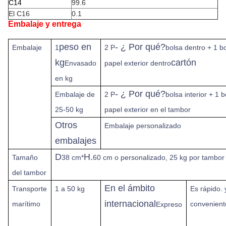
C14
99.6
El C16
0.1
Embalaje y entrega
peso en
- ¿ Por qué?
Embalaje
1
2 P
bolsa dentro + 1 b
kg
cartón
Envasado
papel exterior dentro
en kg
- ¿ Por qué?
Embalaje de
2 P
bolsa interior + 1 
25-50 kg
papel exterior en el tambor
Otros
Embalaje personalizado
embalajes
D
H.
Tamaño
38 cm*
60 cm o personalizado, 25 kg por tambor
del tambor
En el ámbito
Transporte
1 a 50 kg
Es rápido.
internacional
marítimo
convenient
Expreso