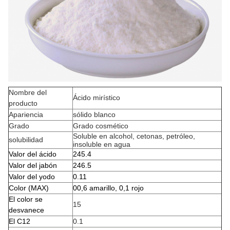
Nombre del
Ácido mirístico
producto
Apariencia
sólido blanco
Grado
Grado cosmético
Soluble en alcohol, cetonas, petróleo,
solubilidad
insoluble en agua
Valor del ácido
245.4
Valor del jabón
246.5
Valor del yodo
0.11
Color (MAX)
00,6 amarillo, 0,1 rojo
El color se
15
desvanece
El C12
0.1