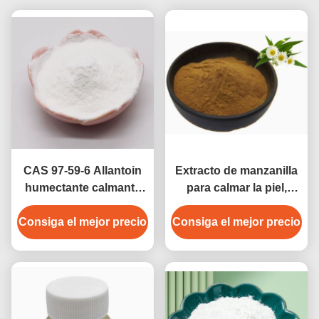
CAS 97-59-6 Allantoin
Extracto de manzanilla
humectante calmante
para calmar la piel,
para acondicionar la
tranquilizarla,
Consiga el mejor precio
piel Ingrediente con ≥
Consiga el mejor precio
antioxidante y
99% de pureza Grado
formulaciones
cosmético
cosméticas
antiinflamatorias