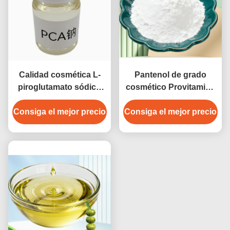
Calidad cosmética L-
Pantenol de grado
piroglutamato sódico
cosmético Provitamina
PCA Humectante
B5 para hidratar y
Consiga el mejor precio
sódico con ≥ 99% de
Consiga el mejor precio
acondicionar la piel
pureza para la atención
médica