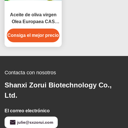
Aceite de oliva virgen
Olea Europaea CAS
8001-25-0 Ingrediente
Consiga el mejor precio
para el cuidado de la
piel rico en
antioxidantes de grado
puro prensado en frío
Contacta con nosotros
Shanxi Zorui Biotechnology Co.,
Ltd.
El correo electrónico
julie@sxzorui.com