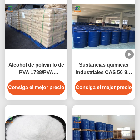
Alcohol de polivinilo de
Sustancias químicas
PVA 1788/PVA
industriales CAS 56-81-
2488/PVA 2688/CAS
5 del grado del glicerol
Consiga el mejor precio
9002-89-5
Consiga el mejor precio
de la glicerina