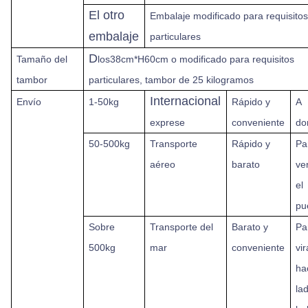
El otro
Embalaje modificado para requisito
embalaje
particulares
D
Tamaño del
los38cm*H60cm o modificado para requisitos
tambor
particulares, tambor de 25 kilogramos
Internacional
Envío
1-50kg
Rápido
y
A
exprese
conveniente
do
50-500kg
Transporte
Rápido y
Pa
aéreo
barato
ven
el
pu
Sobre
Transporte del
Barato y
Pa
500kg
mar
conveniente
vir
ha
la