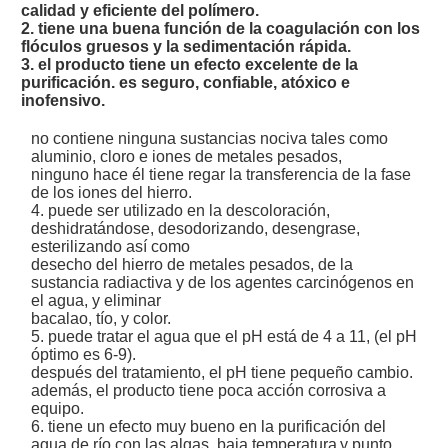
calidad y eficiente del polímero.
2. tiene una buena función de la coagulación con los
flóculos gruesos y la sedimentación rápida.
3. el producto tiene un efecto excelente de la
purificación. es seguro, confiable, atóxico e
inofensivo.
no contiene ninguna sustancias nociva tales como
aluminio, cloro e iones de metales pesados,
ninguno hace él tiene regar la transferencia de la fase
de los iones del hierro.
4. puede ser utilizado en la descoloración,
deshidratándose, desodorizando, desengrase,
esterilizando así como
desecho del hierro de metales pesados, de la
sustancia radiactiva y de los agentes carcinógenos en
el agua, y eliminar
bacalao, tío, y color.
5. puede tratar el agua que el pH está de 4 a 11, (el pH
óptimo es 6-9).
después del tratamiento, el pH tiene pequeño cambio.
además, el producto tiene poca acción corrosiva a
equipo.
6. tiene un efecto muy bueno en la purificación del
agua de río con las algas, baja temperatura
y punto