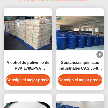
Alcohol de polivinilo de
Sustancias químicas
PVA 1788/PVA
industriales CAS 56-81-
2488/PVA 2688/CAS
5 del grado del glicerol
Consiga el mejor precio
9002-89-5
Consiga el mejor precio
de la glicerina