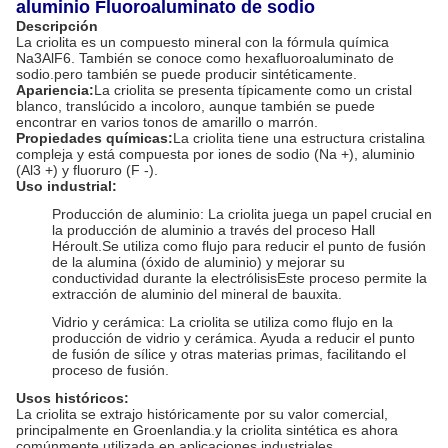
aluminio Fluoroaluminato de sodio
Descripción
La criolita es un compuesto mineral con la fórmula química
Na3AlF6. También se conoce como hexafluoroaluminato de
sodio.pero también se puede producir sintéticamente.
Apariencia:
La criolita se presenta típicamente como un cristal
blanco, translúcido a incoloro, aunque también se puede
encontrar en varios tonos de amarillo o marrón.
Propiedades químicas:
La criolita tiene una estructura cristalina
compleja y está compuesta por iones de sodio (Na +), aluminio
(Al3 +) y fluoruro (F -).
Uso industrial:
Producción de aluminio: La criolita juega un papel crucial en
la producción de aluminio a través del proceso Hall
Héroult.Se utiliza como flujo para reducir el punto de fusión
de la alumina (óxido de aluminio) y mejorar su
conductividad durante la electrólisisEste proceso permite la
extracción de aluminio del mineral de bauxita.
Vidrio y cerámica: La criolita se utiliza como flujo en la
producción de vidrio y cerámica. Ayuda a reducir el punto
de fusión de sílice y otras materias primas, facilitando el
proceso de fusión.
Usos históricos:
La criolita se extrajo históricamente por su valor comercial,
principalmente en Groenlandia.y la criolita sintética es ahora
comúnmente utilizada en aplicaciones industriales.