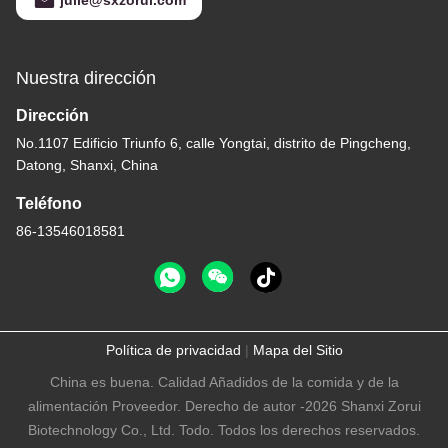
julie@sxzorui.com
Nuestra dirección
Dirección
No.1107 Edificio Triunfo 6, calle Yongtai, distrito de Pingcheng,
Datong, Shanxi, China
Teléfono
86-13546018581
Política de privacidad
|
Mapa del Sitio
China es buena. Calidad Añadidos de la comida y de la
alimentación Proveedor. Derecho de autor -2026 Shanxi Zorui
Biotechnology Co., Ltd. Todo. Todos los derechos reservados.