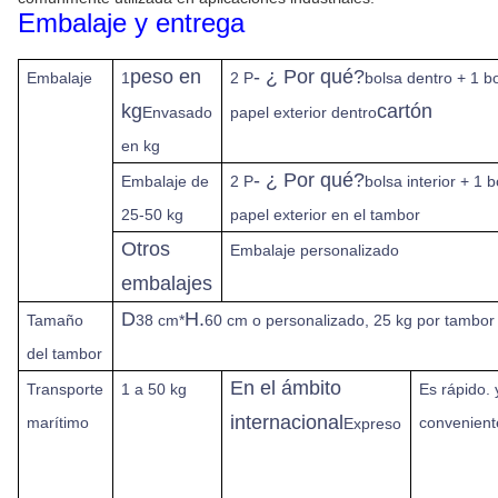
Embalaje y entrega
peso en
- ¿ Por qué?
Embalaje
1
2 P
bolsa dentro + 1 b
kg
cartón
Envasado
papel exterior dentro
en kg
- ¿ Por qué?
Embalaje de
2 P
bolsa interior + 1 
25-50 kg
papel exterior en el tambor
Otros
Embalaje personalizado
embalajes
D
H.
Tamaño
38 cm*
60 cm o personalizado, 25 kg por tambor
del tambor
En el ámbito
Transporte
1 a 50 kg
Es rápido.
internacional
marítimo
convenient
Expreso