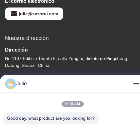
El correo electrónico
julie@sxzorui.com
Nuestra dirección
Dirección
No.1107 Edificio Triunfo 6, calle Yongtai, distrito de Pingcheng,
Datong, Shanxi, China
Teléfono
Julie
86-13546018581
6:18 AM
Good day, what product are you looking for?
Política de privacidad
|
Mapa del Sitio
China es buena. Calidad Añadidos de la comida y de la