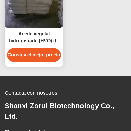
Aceite vegetal
hidrogenado (HVO) de
calidad alimentaria CAS
Consiga el mejor precio
68334-28-1 para
panadería y margarinas
Contacta con nosotros
Shanxi Zorui Biotechnology Co.,
Ltd.