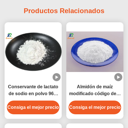
Productos Relacionados
Conservante de lactato
Almidón de maíz
de sodio en polvo 96%
modificado código de E
de grado alimenticio, 2-
E1412/E1414/E1422/E14
Consiga el mejor precio
hidroxipropanoato de
Consiga el mejor precio
42
sodio, CAS 867-56-1