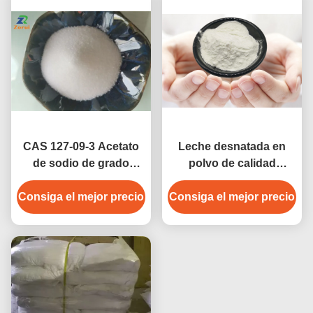
CAS 127-09-3 Acetato
Leche desnatada en
de sodio de grado
polvo de calidad
alimenticio Anídro/
alimentaria (SMP)
Consiga el mejor precio
ácido acético Sal de
Consiga el mejor precio
Producto lácteo seco
sodio inyectable para
Leche desnatada en
salmuera y industria
polvo para crema
cárnica
(Ashta)