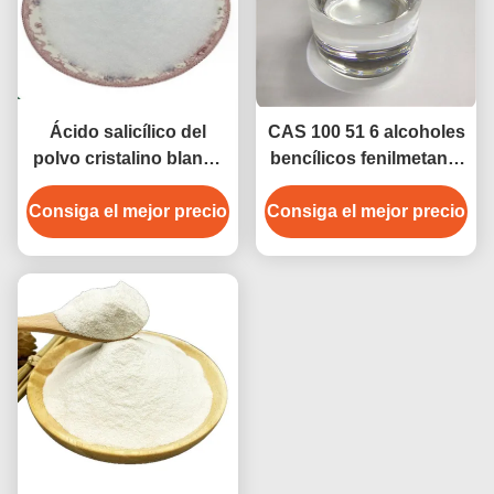
Ácido salicílico del
CAS 100 51 6 alcoholes
polvo cristalino blanco
bencílicos fenilmetanol
de CAS 69-72-7 para el
solvente y bencilalkohol
Consiga el mejor precio
tratamiento de la caspa
Consiga el mejor precio
conservante