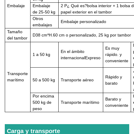
Embalaje
Embalaje
2 P
¿ Qué es?
bolsa interior + 1 bolsa 
de 25-50 kg
papel exterior en el tambor
Otros
Embalaje personalizado
embalajes
Tamaño
D
38 cm*
H.
60 cm o personalizado, 25 kg por tambor
del tambor
Es muy
En el ámbito
1 a 50 kg
rápido.
y
internacional
Expreso
conveniente
Transporte
Rápido y
marítimo
50 a 500 kg
Transporte aéreo
barato
Por encima
Barato y
500 kg de
Transporte marítimo
conveniente
peso
Carga y transporte