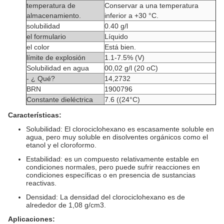
temperatura de
Conservar a una temperatura
almacenamiento.
inferior a +30 °C.
solubilidad
0.40 g/l
el formulario
Líquido
el color
Está bien.
límite de explosión
1.1-7.5% (V)
Solubilidad en agua
00,02 g/l (20 oC)
- ¿ Qué?
14,2732
BRN
1900796
Constante dieléctrica
7.6 ((24°C)
Características:
Solubilidad: El clorociclohexano es escasamente soluble en
agua, pero muy soluble en disolventes orgánicos como el
etanol y el cloroformo.
Estabilidad: es un compuesto relativamente estable en
condiciones normales, pero puede sufrir reacciones en
condiciones específicas o en presencia de sustancias
reactivas.
Densidad: La densidad del clorociclohexano es de
alrededor de 1,08 g/cm3.
Aplicaciones: