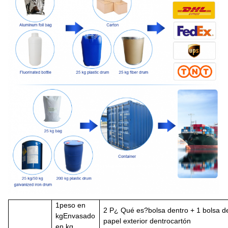
1
peso en
2 P
¿ Qué es?
bolsa dentro + 1 bolsa d
kg
Envasado
papel exterior dentro
cartón
en kg