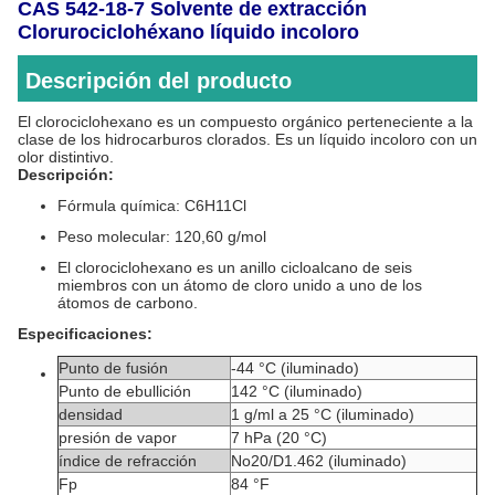
CAS 542-18-7 Solvente de extracción
Clorurociclohéxano líquido incoloro
Descripción del producto
El clorociclohexano es un compuesto orgánico perteneciente a la
clase de los hidrocarburos clorados. Es un líquido incoloro con un
olor distintivo.
Descripción:
Fórmula química: C6H11Cl
Peso molecular: 120,60 g/mol
El clorociclohexano es un anillo cicloalcano de seis
miembros con un átomo de cloro unido a uno de los
átomos de carbono.
Especificaciones:
Punto de fusión
-44 °C (iluminado)
Punto de ebullición
142 °C (iluminado)
densidad
1 g/ml a 25 °C (iluminado)
presión de vapor
7 hPa (20 °C)
índice de refracción
No
20/D
1.462 (iluminado)
Fp
84 °F