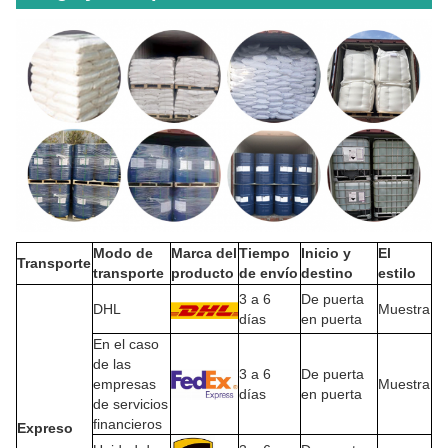
Modo de
Marca del
Tiempo
Inicio y
El
Transporte
transporte
producto
de envío
destino
estilo
3 a 6
De puerta
DHL
Muestra
días
en puerta
En el caso
de las
3 a 6
De puerta
empresas
Muestra
días
en puerta
de servicios
financieros
Expreso