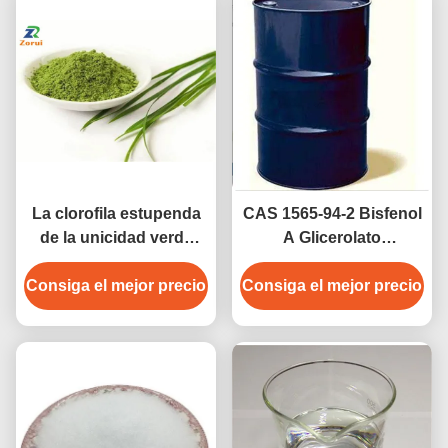
La clorofila estupenda
CAS 1565-94-2 Bisfenol
de la unicidad verde
A Glicerolato
orgánica pulveriza CAS
Dimetacrilato
Consiga el mejor precio
1406-65-1
Selladores dentales Bis-
Consiga el mejor precio
GMA Bisfenol A-Glicidil
metacrilato