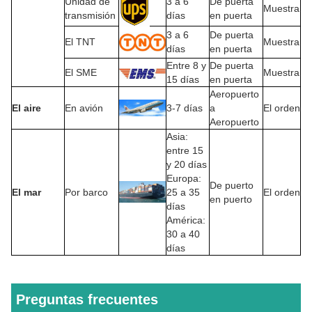
Unidad de
3 a 6
De puerta
Muestra
transmisión
días
en puerta
3 a 6
De puerta
El TNT
Muestra
días
en puerta
Entre 8 y
De puerta
El SME
Muestra
15 días
en puerta
Aeropuerto
El aire
En avión
3-7 días
a
El orden
Aeropuerto
Asia:
entre 15
y 20 días
Europa:
De puerto
El mar
Por barco
25 a 35
El orden
en puerto
días
América:
30 a 40
días
Preguntas frecuentes