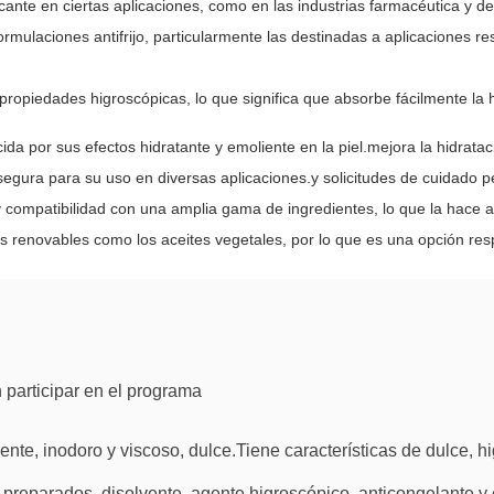
ricante en ciertas aplicaciones, como en las industrias farmacéutica y 
 formulaciones antifrijo, particularmente las destinadas a aplicaciones
 propiedades higroscópicas, lo que significa que absorbe fácilmente l
ida por sus efectos hidratante y emoliente en la piel.mejora la hidrata
 segura para su uso en diversas aplicaciones.y solicitudes de cuidado p
 y compatibilidad con una amplia gama de ingredientes, lo que la hace 
es renovables como los aceites vegetales, por lo que es una opción r
participar en el programa
ente, inodoro y viscoso, dulce.Tiene características de dulce, hi
os preparados, disolvente, agente higroscópico, anticongelante 