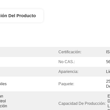
ión Del Producto
Certificación:
I
No CAS.:
56
Apariencia:
Lí
25
iles
Paquete:
De
n 
E
rol 
D
Capacidad De Producción:
ión 
L