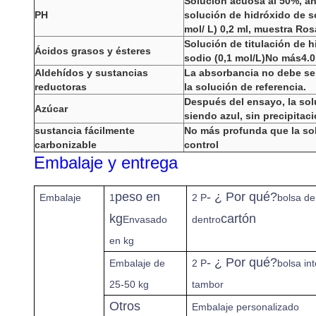
Solución acuosa al 50%, añ
PH
solución de hidróxido de s
mol/ L) 0,2 ml, muestra Ros
Solución de titulación de h
Ácidos grasos y ésteres
sodio (0,1 mol/L)
No más
4.0
Aldehídos y sustancias
La absorbancia no debe ser
reductoras
la solución de referencia.
Después del ensayo, la sol
Azúcar
siendo azul, sin precipitac
sustancia fácilmente
No más profunda que la so
carbonizable
control
Embalaje y entrega
peso en
- ¿ Por qué?
Embalaje
1
2 P
bolsa de
kg
cartón
Envasado
dentro
en kg
- ¿ Por qué?
Embalaje de
2 P
bolsa int
25-50 kg
tambor
Otros
Embalaje personalizado