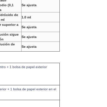
adir
odio (0,1
Se ajusta
a
idróxido de
1.0 ml
 ml
 superior a
Se ajusta
ución sigue
Se ajusta
ión
lución de
Se ajusta
ntro + 1 bolsa de papel exterior
erior + 1 bolsa de papel exterior en el