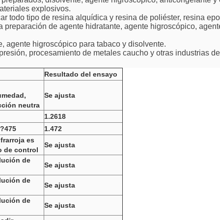
materiales explosivos.
ar todo tipo de resina alquídica y resina de poliéster, resina epoxi
ra la preparación de agente hidratante, agente higroscópico, agent
te, agente higroscópico para tabaco y disolvente.
mpresión, procesamiento de metales caucho y otras industrias d
Resultado del ensayo
humedad,
Se ajusta
cción neutra
1.2618
r?475
1.472
frarroja es
Se ajusta
o de control
lución de
Se ajusta
lución de
Se ajusta
lución de
Se ajusta