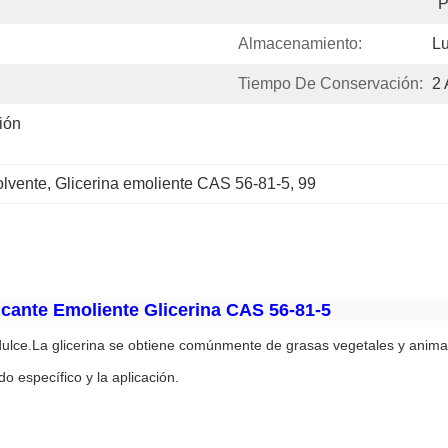
P
Almacenamiento:
Lu
Tiempo De Conservación:
2
ón 
olvente
, 
Glicerina emoliente CAS 56-81-5
, 
99
ficante Emoliente Glicerina CAS 56-81-5
r dulce.La glicerina se obtiene comúnmente de grasas vegetales y animal
o específico y la aplicación.