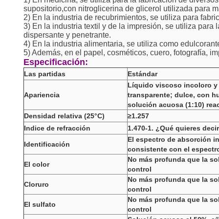
supositorio,con nitroglicerina de glicerol utilizada para 
2) En la industria de recubrimientos, se utiliza para fabric
3) En la industria textil y de la impresión, se utiliza pa
dispersante y penetrante.
4) En la industria alimentaria, se utiliza como edulcoran
5) Además, en el papel, cosméticos, cuero, fotografía, i
Especificación:
Las partidas
Estándar
Líquido viscoso incoloro y
Apariencia
transparente; dulce, con 
solución acuosa (1:10) rea
Densidad relativa (25
°C
)
≥
1.257
Indice de refracción
1.470-1. ¿Qué quieres deci
El espectro de absorción in
Identificación
consistente con el espectr
No más profunda que la so
El color
control
No más profunda que la so
Cloruro
control
No más profunda que la so
El sulfato
control