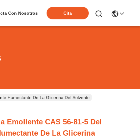
cta Con Nosotros
Cita
s
ante Humectante De La Glicerina Del Solvente
na Emoliente CAS 56-81-5 Del
 Humectante De La Glicerina