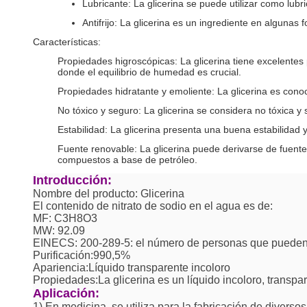
Lubricante: La glicerina se puede utilizar como lub
Antifrijo: La glicerina es un ingrediente en algunas
Características:
Propiedades higroscópicas: La glicerina tiene excelentes
donde el equilibrio de humedad es crucial.
Propiedades hidratante y emoliente: La glicerina es conoc
No tóxico y seguro: La glicerina se considera no tóxica y
Estabilidad: La glicerina presenta una buena estabilidad
Fuente renovable: La glicerina puede derivarse de fuent
compuestos a base de petróleo.
Introducción:
Nombre del producto: Glicerina
El contenido de nitrato de sodio en el agua es de:
MF: C3H8O3
MW: 92.09
EINECS: 200-289-5: el número de personas que pueden 
Purificación:990,5%
Apariencia:Líquido transparente incoloro
Propiedades:La glicerina es un líquido incoloro, transpar
Aplicación:
1) En medicina, se utiliza para la fabricación de divers