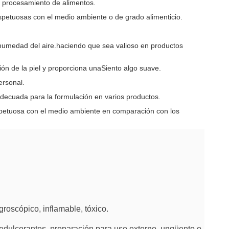
de procesamiento de alimentos.
 respetuosas con el medio ambiente o de grado alimenticio.
a humedad del aire.haciendo que sea valioso en productos
ción de la piel y proporciona unaSiento algo suave.
ersonal.
adecuada para la formulación en varios productos.
espetuosa con el medio ambiente en comparación con los
groscópico, inflamable, tóxico.
y edulcorantes, preparación para uso externo, ungüento o