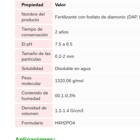
Propiedad
Valor
Nombre del
Fertilizante con fosfato de diamonio (DAP,
producto
Tiempo de
2 años
conservación
El pH
7.5 a 8.5
Tamaño de las
0.2-2 mm
partículas
Solubilidad
Disoluble en agua
Peso
1320,06 g/mol
molecular
Contenido de
00,1-0,3%
humedad
Densidad de
1.2-1.4 G/cm3
volumen
Formulario
H4H2PO4
Aplicaciones: