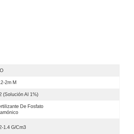
SO
.2-2m M
2 (solución Al 1%)
rtilizante De Fosfato 
iamónico
2-1.4 G/cm3