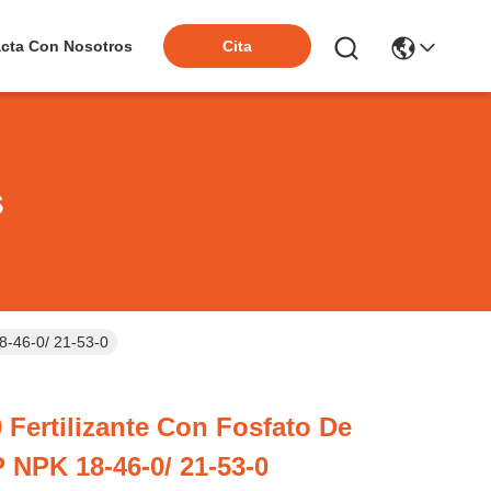
Cita
cta Con Nosotros
s
8-46-0/ 21-53-0
 Fertilizante Con Fosfato De
NPK 18-46-0/ 21-53-0