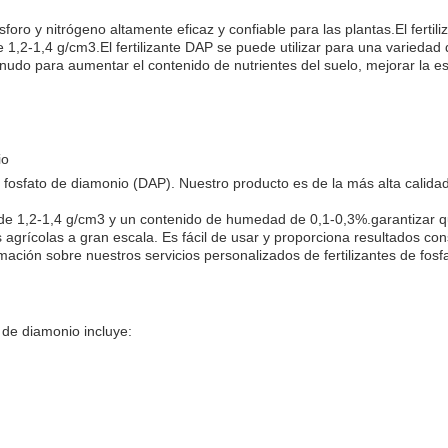
ósforo y nitrógeno altamente eficaz y confiable para las plantas.El fert
2-1,4 g/cm3.El fertilizante DAP se puede utilizar para una variedad d
enudo para aumentar el contenido de nutrientes del suelo, mejorar la es
io
de fosfato de diamonio (DAP). Nuestro producto es de la más alta cali
ad de 1,2-1,4 g/cm3 y un contenido de humedad de 0,1-0,3%.garantizar
 agrícolas a gran escala. Es fácil de usar y proporciona resultados con
ción sobre nuestros servicios personalizados de fertilizantes de fosf
o de diamonio incluye: