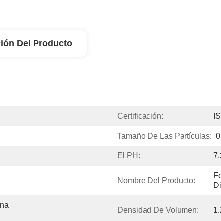
ión Del Producto
Certificación:
I
Tamaño De Las Partículas:
0
El PH:
7.
Fe
Nombre Del Producto:
D
na 
Densidad De Volumen:
1.