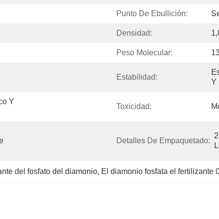
Punto De Ebullición:
S
Densidad:
1
Peso Molecular:
13
Es
Estabilidad:
Y 
o Y 
Toxicidad:
M
2
 
Detalles De Empaquetado:
L
izante del fosfato del diamonio
, 
El diamonio fosfata el fertilizante