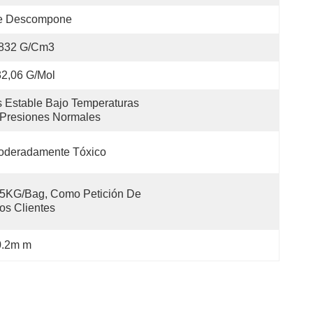
e Descompone
,832 G/cm3
2,06 G/mol
 Estable Bajo Temperaturas 
Presiones Normales
oderadamente Tóxico
5KG/Bag, Como Petición De 
os Clientes
 0.2m m