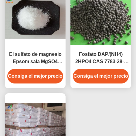
El sulfato de magnesio
Fosfato DAP/(NH4)
Epsom sala MgSO4
2HPO4 CAS 7783-28-0
CAS 7487-88-9
del diamonio
Consiga el mejor precio
Consiga el mejor precio