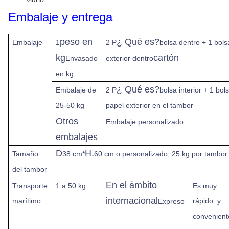
Embalaje y entrega
peso en
¿ Qué es?
Embalaje
1
2 P
bolsa dentro + 1 bols
kg
cartón
Envasado
exterior dentro
en kg
¿ Qué es?
Embalaje de
2 P
bolsa interior + 1 bol
25-50 kg
papel exterior en el tambor
Otros
Embalaje personalizado
embalajes
D
H.
Tamaño
38 cm*
60 cm o personalizado, 25 kg por tambor
del tambor
En el ámbito
Transporte
1 a 50 kg
Es muy
internacional
marítimo
rápido.
y
Expreso
convenient