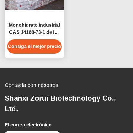
Monohidrato industrial
CAS 14168-73-1 de los
sulfatos del magnesio
Consiga el mejor precio
de las sustancias
químicas del grado del
ISO MgSO4 H2O
Contacta con nosotros
Shanxi Zorui Biotechnology Co.,
Ltd.
El correo electrónico