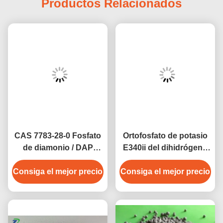
Productos Relacionados
CAS 7783-28-0 Fosfato
Ortofosfato de potasio
de diamonio / DAP
E340ii del dihidrógeno
Granulado de
fosfato de potasio de
Consiga el mejor precio
fertilizante marrón NPK
CAS 7778-77-0 KH2PO4
Consiga el mejor precio
18-46-0 21-53-0