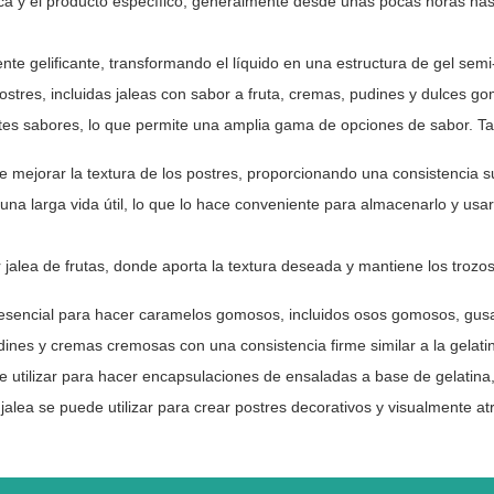
rca y el producto específico, generalmente desde unas pocas horas has
te gelificante, transformando el líquido en una estructura de gel semi-
ostres, incluidas jaleas con sabor a fruta, cremas, pudines y dulces g
rentes sabores, lo que permite una amplia gama de opciones de sabor. T
de mejorar la textura de los postres, proporcionando una consistencia s
 una larga vida útil, lo que lo hace conveniente para almacenarlo y us
jalea de frutas, donde aporta la textura deseada y mantiene los trozo
esencial para hacer caramelos gomosos, incluidos osos gomosos, gusan
nes y cremas cremosas con una consistencia firme similar a la gelati
 utilizar para hacer encapsulaciones de ensaladas a base de gelatina
alea se puede utilizar para crear postres decorativos y visualmente a