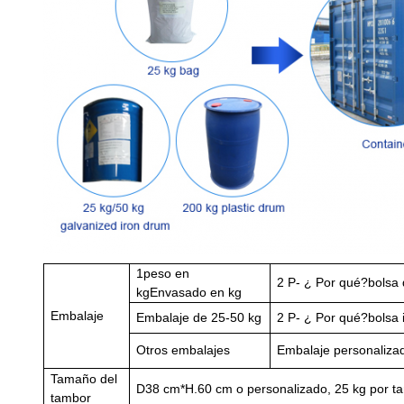
1
peso en
2 P
- ¿ Por qué?
bolsa 
kg
Envasado en kg
Embalaje
Embalaje de 25-50 kg
2 P
- ¿ Por qué?
bolsa 
Otros embalajes
Embalaje personaliza
Tamaño del
D
38 cm*
H.
60 cm o personalizado, 25 kg por t
tambor