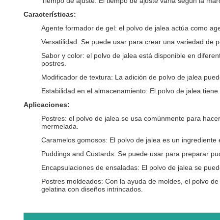
Tiempo de ajuste: El tiempo de ajuste varía según la ma
Características:
Agente formador de gel: el polvo de jalea actúa como agen
Versatilidad: Se puede usar para crear una variedad de p
Sabor y color: el polvo de jalea está disponible en dife
postres.
Modificador de textura: La adición de polvo de jalea pue
Estabilidad en el almacenamiento: El polvo de jalea tiene
Aplicaciones:
Postres: el polvo de jalea se usa comúnmente para hacer 
mermelada.
Caramelos gomosos: El polvo de jalea es un ingrediente 
Puddings and Custards: Se puede usar para preparar pudi
Encapsulaciones de ensaladas: El polvo de jalea se puede
Postres moldeados: Con la ayuda de moldes, el polvo de j
gelatina con diseños intrincados.