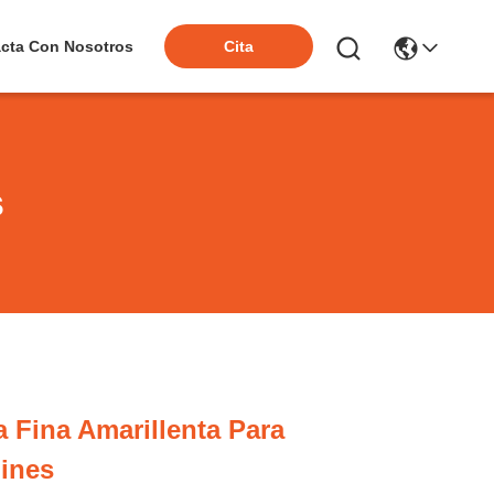
cta Con Nosotros
Cita
s
a Fina Amarillenta Para
ines