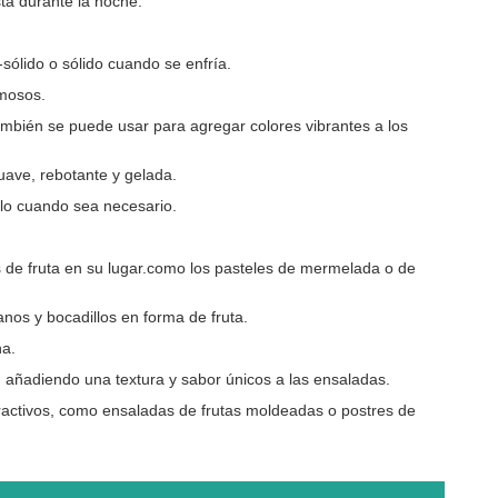
ta durante la noche.
sólido o sólido cuando se enfría.
omosos.
ambién se puede usar para agregar colores vibrantes a los
uave, rebotante y gelada.
arlo cuando sea necesario.
s de fruta en su lugar.como los pasteles de mermelada o de
os y bocadillos en forma de fruta.
na.
, añadiendo una textura y sabor únicos a las ensaladas.
tractivos, como ensaladas de frutas moldeadas o postres de