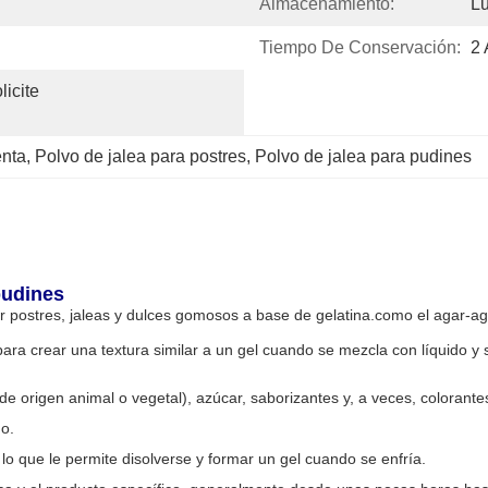
Almacenamiento:
Lu
Tiempo De Conservación:
2
icite 
enta
, 
Polvo de jalea para postres
, 
Polvo de jalea para pudines
pudines
cer postres, jaleas y dulces gomosos a base de gelatina.como el agar-a
para crear una textura similar a un gel cuando se mezcla con líquido y s
e origen animal o vegetal), azúcar, saborizantes y, a veces, colorante
no.
, lo que le permite disolverse y formar un gel cuando se enfría.