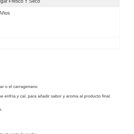
gar Fresco Y Seco
 Años
gar o el carragenano.
e enfría.y cal, para añadir sabor y aroma al producto final.
s.