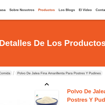
asa
Sobre Nosotros
Productos
Los Blogs
El Video
Conta
Detalles De Los Producto
 Comida
Polvo De Jalea Fina Amarillenta Para Postres Y Pudines
Polvo De Jale
Postres Y Pud