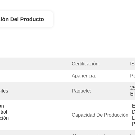
ión Del Producto
Certificación:
I
Apariencia:
Po
25
iles
Paquete:
El
n 
E
rol 
D
Capacidad De Producción:
ión 
L
P